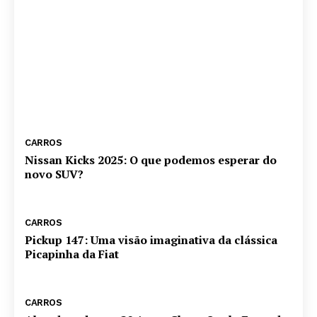
O Chevrolet Chevette, um ícone do passado,
está de volta em grande estilo. Graças ao
novo projeto de design conhecido como King
Drift, o clássico...
CARROS
Nissan Kicks 2025: O que podemos esperar do
novo SUV?
CARROS
Pickup 147: Uma visão imaginativa da clássica
Picapinha da Fiat
CARROS