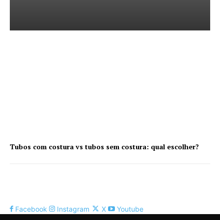
Qual o papel dos
Smartphones ATEX na
integração de dados
industriais?
Tubos com costura vs tubos sem costura: qual escolher?
Facebook
Instagram
X
Youtube