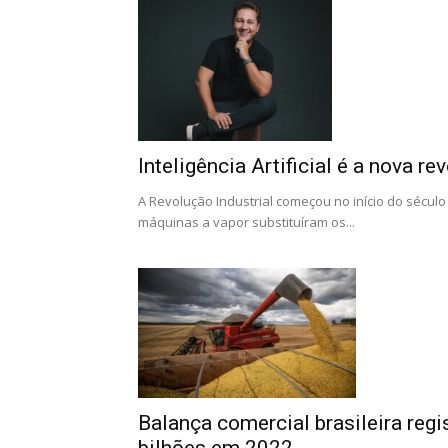
Inteligência Artificial é a nova re
A Revolução Industrial começou no início do século 
máquinas a vapor substituíram os...
Balança comercial brasileira regi
bilhões em 2022