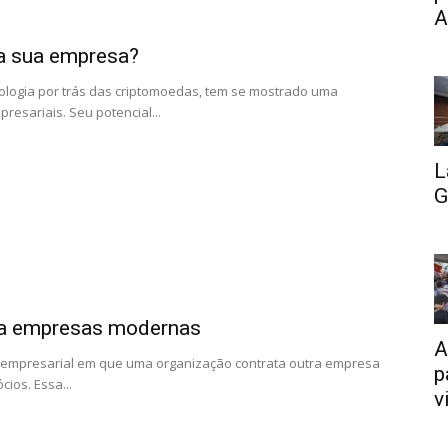
A
 a sua empresa?
cnologia por trás das criptomoedas, tem se mostrado uma
esariais. Seu potencial...
L
G
ara empresas modernas
A
a empresarial em que uma organização contrata outra empresa
p
ios. Essa...
v