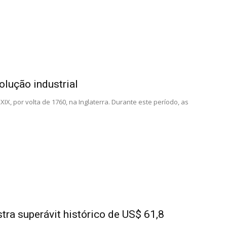
volução industrial
XIX, por volta de 1760, na Inglaterra. Durante este período, as
stra superávit histórico de US$ 61,8