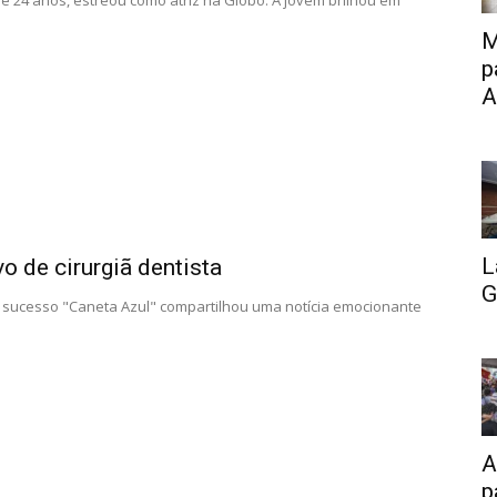
de 24 anos, estreou como atriz na Globo. A jovem brilhou em
M
p
A
L
o de cirurgiã dentista
G
o sucesso "Caneta Azul" compartilhou uma notícia emocionante
A
p