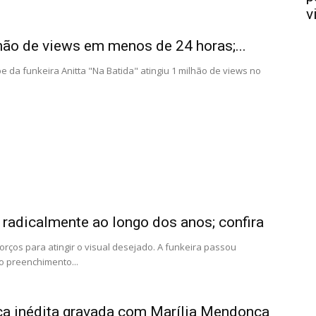
v
lhão de views em menos de 24 horas;...
pe da funkeira Anitta "Na Batida" atingiu 1 milhão de views no
 radicalmente ao longo dos anos; confira
rços para atingir o visual desejado. A funkeira passou
o preenchimento...
ica inédita gravada com Marília Mendonça