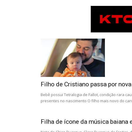
Filho de Cristiano passa por nova
Bebê possui Tetralogia de Fallot, condição rara c
presentes no nascimento O filho mais novo do cantor
Filha de ícone da música baiana 