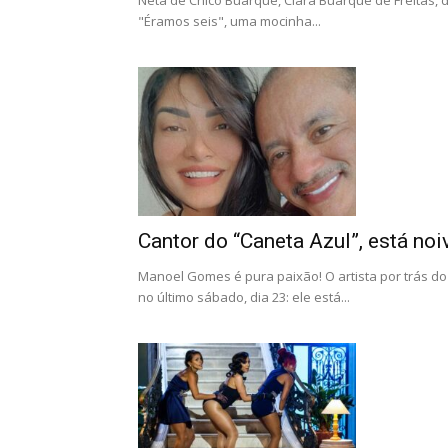
Neta de Chico Buarque, Clara Buarque de Freitas, 
"Éramos seis", uma mocinha...
Cantor do “Caneta Azul”, está noiv
Manoel Gomes é pura paixão! O artista por trás d
no último sábado, dia 23: ele está...