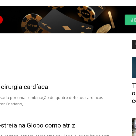
T
 cirurgia cardíaca
o
ausada por uma combinação de quatro defeitos cardíacos
c
 Cristiano,...
estreia na Globo como atriz