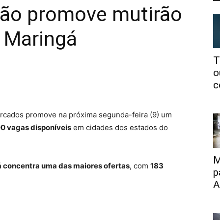
ão promove mutirão
 Maringá
T
o
c
rcados
promove na próxima segunda-feira (9) um
0 vagas disponíveis
em cidades dos estados do
M
á
concentra uma das maiores ofertas
, com
183
p
A