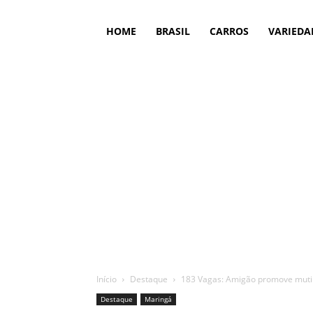
HOME
BRASIL
CARROS
VARIEDA
Início
Destaque
183 Vagas: Amigão promove mut
Destaque
Maringá