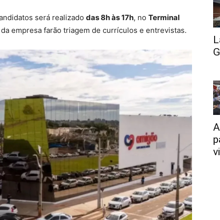
andidatos será realizado
das 8h às 17h
, no
Terminal
 da empresa farão triagem de currículos e entrevistas.
L
G
A
p
v