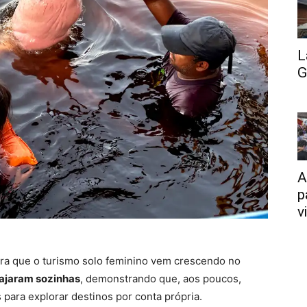
L
G
A
p
v
ra que o turismo solo feminino vem crescendo no
iajaram sozinhas
, demonstrando que, aos poucos,
para explorar destinos por conta própria.