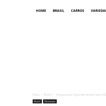
HOME
BRASIL
CARROS
VARIEDA
Início
Brasil
Insegurança é grande desafio para 6
Brasil
Destaque