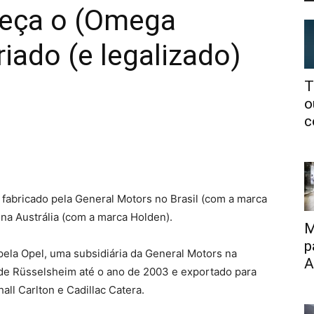
heça o (Omega
iado (e legalizado)
T
o
c
fabricado pela General Motors no Brasil (com a marca
 na Austrália (com a marca Holden).
M
p
pela Opel, uma subsidiária da General Motors na
A
 de Rüsselsheim até o ano de 2003 e exportado para
all Carlton e Cadillac Catera.