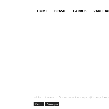
HOME
BRASIL
CARROS
VARIEDA
Início
Carros
Super raro: Conheça o (Omega Limousi
Carros
Destaque