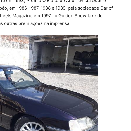
te em 1993, Prêmio O Eleito do Ano, revista Quatro
ão, em 1986, 1987, 1988 e 1989, pela sociedade Car of
 Wheels Magazine em 1997 , o Golden Snowflake de
as outras premiações na imprensa.