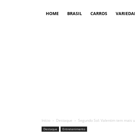
HOME
BRASIL
CARROS
VARIEDA
Início
Destaque
Segundo Sol: Valentim tem mais u
Destaque
Entretenimento