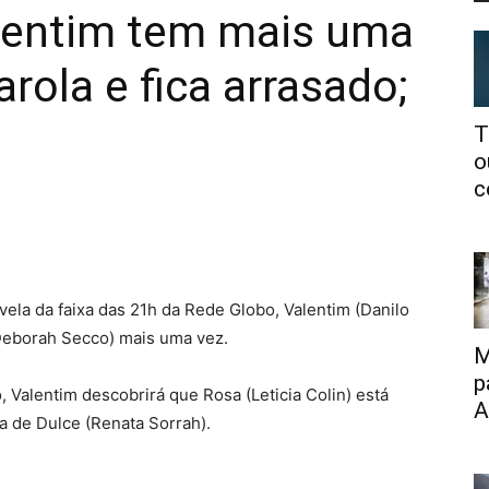
lentim tem mais uma
ola e fica arrasado;
T
o
c
ela da faixa das 21h da Rede Globo, Valentim (Danilo
Deborah Secco) mais uma vez.
M
p
 Valentim descobrirá que Rosa (Leticia Colin) está
A
 de Dulce (Renata Sorrah).