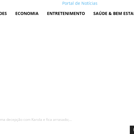
Portal de Notícias
DES
ECONOMIA
ENTRETENIMENTO
SAÚDE & BEM ESTA
ma decepção com Karola e fica arrasado;...