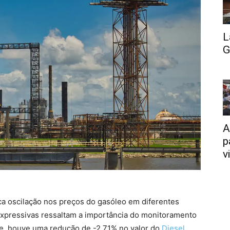
L
G
A
p
v
a oscilação nos preços do gasóleo em diferentes
xpressivas ressaltam a importância do monitoramento
e, houve uma redução de -2,71% no valor do
Diesel