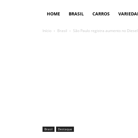
HOME
BRASIL
CARROS
VARIEDA
Início
Brasil
São Paulo registra aumento no Diese
Brasil
Destaque