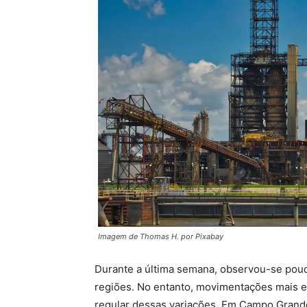
Imagem de Thomas H. por Pixabay
Durante a última semana, observou-se pouc
regiões. No entanto, movimentações mais e
regular dessas variações. Em Campo Grand