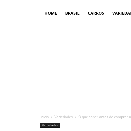
HOME
BRASIL
CARROS
VARIEDA
Início
Variedades
O que saber antes de comprar u
Variedades