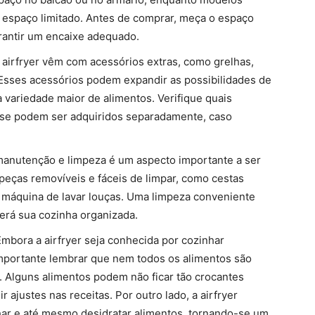
 espaço limitado. Antes de comprar, meça o espaço
arantir um encaixe adequado.
airfryer vêm com acessórios extras, como grelhas,
 Esses acessórios podem expandir as possibilidades de
 variedade maior de alimentos. Verifique quais
u se podem ser adquiridos separadamente, caso
manutenção e limpeza é um aspecto importante a ser
peças removíveis e fáceis de limpar, como cestas
 máquina de lavar louças. Uma limpeza conveniente
nterá sua cozinha organizada.
Embora a airfryer seja conhecida por cozinhar
importante lembrar que nem todos os alimentos são
 Alguns alimentos podem não ficar tão crocantes
r ajustes nas receitas. Por outro lado, a airfryer
har e até mesmo desidratar alimentos, tornando-se um