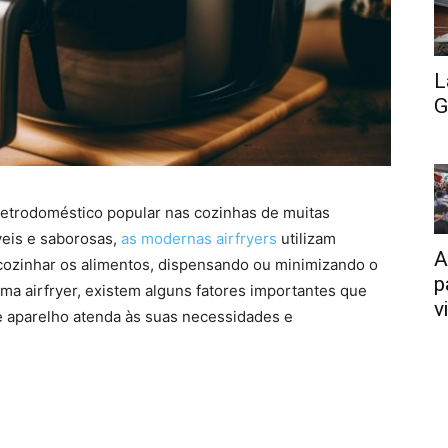
L
G
eletrodoméstico popular nas cozinhas de muitas
veis e saborosas,
as modernas airfryers
utilizam
A
 cozinhar os alimentos, dispensando ou minimizando o
p
uma airfryer, existem alguns fatores importantes que
v
e aparelho atenda às suas necessidades e