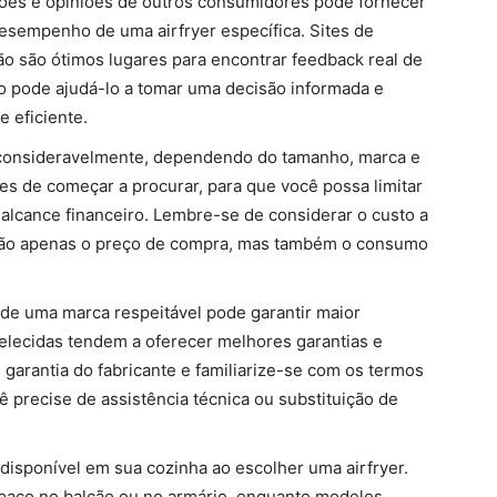
ções e opiniões de outros consumidores pode fornecer
desempenho de uma airfryer específica. Sites de
ão são ótimos lugares para encontrar feedback real de
so pode ajudá-lo a tomar uma decisão informada e
e eficiente.
a consideravelmente, dependendo do tamanho, marca e
es de começar a procurar, para que você possa limitar
alcance financeiro. Lembre-se de considerar o custo a
não apenas o preço de compra, mas também o consumo
r de uma marca respeitável pode garantir maior
belecidas tendem a oferecer melhores garantias e
de garantia do fabricante e familiarize-se com os termos
ê precise de assistência técnica ou substituição de
isponível em sua cozinha ao escolher uma airfryer.
aço no balcão ou no armário, enquanto modelos