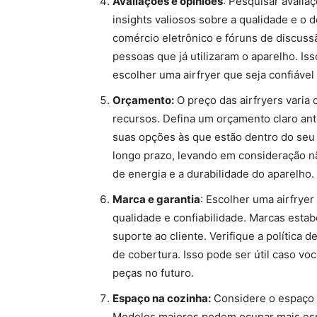
Avaliações e opiniões
: Pesquisar avalia
insights valiosos sobre a qualidade e o 
comércio eletrônico e fóruns de discuss
pessoas que já utilizaram o aparelho. Is
escolher uma airfryer que seja confiável 
Orçamento:
O preço das airfryers vari
recursos. Defina um orçamento claro ant
suas opções às que estão dentro do seu 
longo prazo, levando em consideração 
de energia e a durabilidade do aparelho.
Marca e garantia
: Escolher uma airfrye
qualidade e confiabilidade. Marcas esta
suporte ao cliente. Verifique a política 
de cobertura. Isso pode ser útil caso voc
peças no futuro.
Espaço na cozinha:
Considere o espaço d
Modelos maiores podem ocupar mais esp