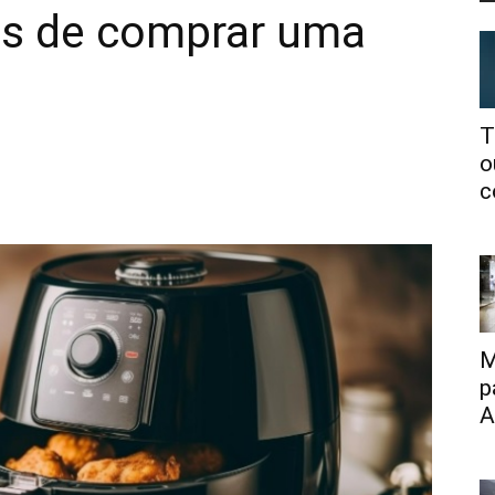
es de comprar uma
T
o
c
M
p
A