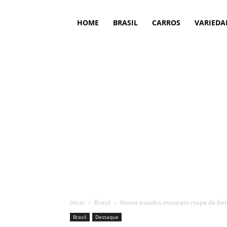
HOME
BRASIL
CARROS
VARIEDA
Início
Brasil
Novos estudos mostram mapa da fome
Brasil
Destaque