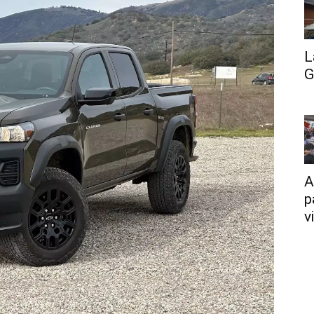
L
G
A
p
v