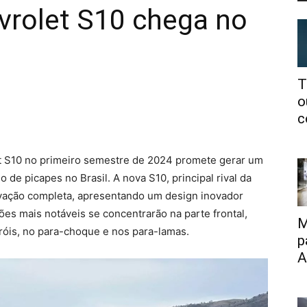
vrolet S10 chega no
T
o
c
t S10 no primeiro semestre de 2024 promete gerar um
 de picapes no Brasil. A nova S10, principal rival da
ovação completa, apresentando um design inovador
ões mais notáveis se concentrarão na parte frontal,
M
róis, no para-choque e nos para-lamas.
p
A