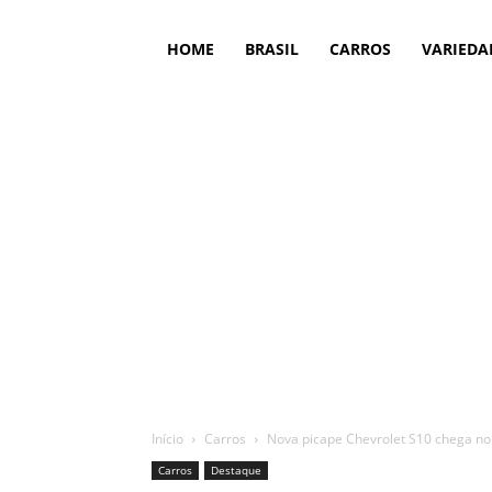
HOME
BRASIL
CARROS
VARIEDA
Início
Carros
Nova picape Chevrolet S10 chega no 
Carros
Destaque