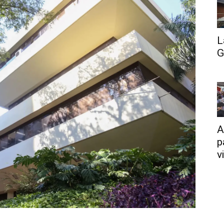
L
G
A
p
v