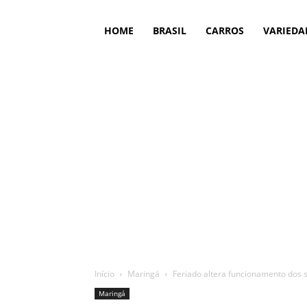
HOME
BRASIL
CARROS
VARIEDA
Início
Maringá
Feriado altera funcionamento dos s
Maringá