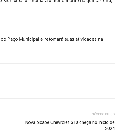
 Municipal e retomará o atendimento na quinta-feira,
 do Paço Municipal e retomará suas atividades na
Próximo artigo
Nova picape Chevrolet S10 chega no início de
2024