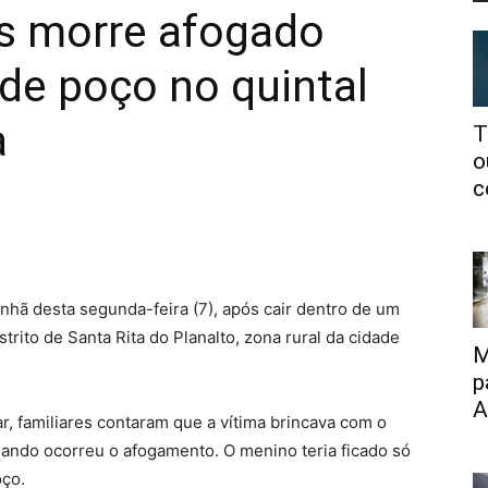
s morre afogado
 de poço no quintal
a
T
o
c
hã desta segunda-feira (7), após cair dentro de um
trito de Santa Rita do Planalto, zona rural da cidade
M
p
A
r, familiares contaram que a vítima brincava com o
quando ocorreu o afogamento. O menino teria ficado só
oço.