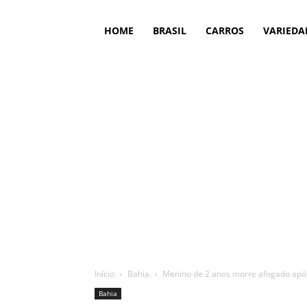
HOME
BRASIL
CARROS
VARIEDA
Início
Bahia
Menino de 2 anos morre afogado após 
Bahia