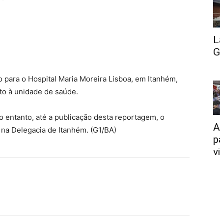
L
G
o para o Hospital Maria Moreira Lisboa, em Itanhém,
to à unidade de saúde.
No entanto, até a publicação desta reportagem, o
A
 na Delegacia de Itanhém. (G1/BA)
p
v