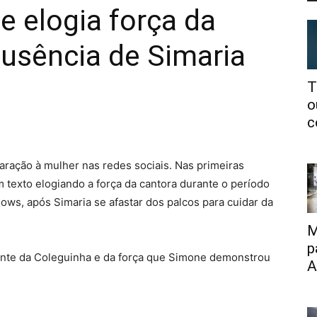
 elogia força da
usência de Simaria
T
o
c
aração à mulher nas redes sociais. Nas primeiras
um texto elogiando a força da cantora durante o período
ws, após Simaria se afastar dos palcos para cuidar da
M
p
sente da Coleguinha e da força que Simone demonstrou
A