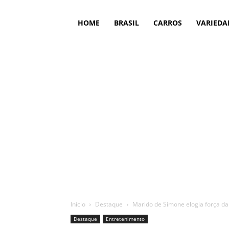
HOME
BRASIL
CARROS
VARIEDA
Início
Destaque
Marido de Simone elogia força da
Destaque
Entretenimento