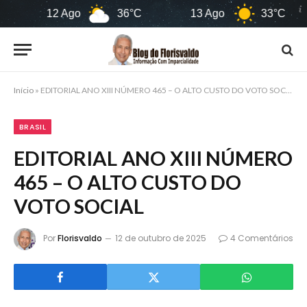
12 Ago
36°C
13 Ago
33°C
14
Início
»
EDITORIAL ANO XIII NÚMERO 465 – O ALTO CUSTO DO VOTO SOCIAL
BRASIL
EDITORIAL ANO XIII NÚMERO
465 – O ALTO CUSTO DO
VOTO SOCIAL
Por
Florisvaldo
12 de outubro de 2025
4 Comentários