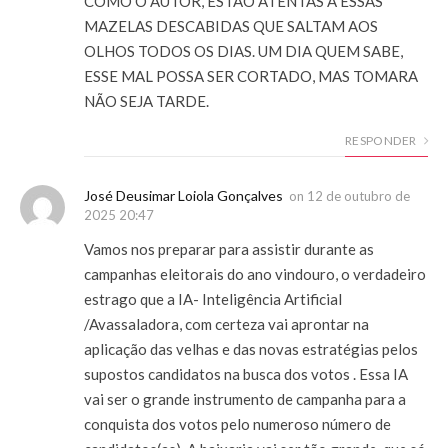
COMO O AUTOR, ESTÃO ATENTAS A ESSAS
MAZELAS DESCABIDAS QUE SALTAM AOS
OLHOS TODOS OS DIAS. UM DIA QUEM SABE,
ESSE MAL POSSA SER CORTADO, MAS TOMARA
NÃO SEJA TARDE.
RESPONDER
José Deusimar Loiola Gonçalves
on
12 de outubro de
2025 20:47
Vamos nos preparar para assistir durante as
campanhas eleitorais do ano vindouro, o verdadeiro
estrago que a IA- Inteligência Artificial
/Avassaladora, com certeza vai aprontar na
aplicação das velhas e das novas estratégias pelos
supostos candidatos na busca dos votos . Essa IA
vai ser o grande instrumento de campanha para a
conquista dos votos pelo numeroso número de