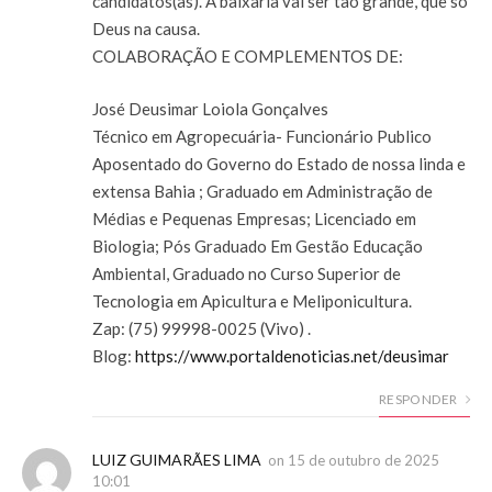
candidatos(as). A baixaria vai ser tão grande, que só
Deus na causa.
COLABORAÇÃO E COMPLEMENTOS DE:
José Deusimar Loiola Gonçalves
Técnico em Agropecuária- Funcionário Publico
Aposentado do Governo do Estado de nossa linda e
extensa Bahia ; Graduado em Administração de
Médias e Pequenas Empresas; Licenciado em
Biologia; Pós Graduado Em Gestão Educação
Ambiental, Graduado no Curso Superior de
Tecnologia em Apicultura e Meliponicultura.
Zap: (75) 99998-0025 (Vivo) .
Blog:
https://www.portaldenoticias.net/deusimar
RESPONDER
LUIZ GUIMARÃES LIMA
on
15 de outubro de 2025
10:01