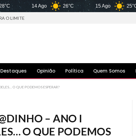
14 Ago
26°C
15 Ago
25°C
A O LIMITE
Destaques
Opinião
Política
Quem Somos
DELES… O QUE PODEMOS ESPERAR?
DINHO – ANO I
LES… O QUE PODEMOS