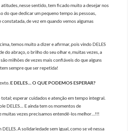
s atitudes, nesse sentido, tem ficado muito a desejar nos
oso do que dedicar um pequeno tempo às pessoas,
de constatada, de vez em quando vemos algumas
ima, temos muito a dizer e afirmar, pois vindo DELES
ade do abraço, o brilho do seu olhar e, muitas vezes, a
ão milhões de vezes mais confiáveis do que alguns
 tem sempre que ser repetida!
texto.
E DELES… O QUE PODEMOS ESPERAR?
total; esperar cuidados e atenção em tempo integral.
ndole DELES… E ainda tem os momentos de
ue muitas vezes precisamos entendê-los melhor…!!!
DELES. A solidariedade sem igual, como se vê nessa