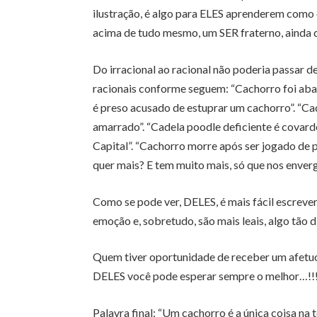
ilustração, é algo para ELES aprenderem como é
acima de tudo mesmo, um SER fraterno, ainda q
Do irracional ao racional não poderia passar d
racionais conforme seguem: “Cachorro foi a
é preso acusado de estuprar um cachorro”. “Ca
amarrado”. “Cadela poodle deficiente é cova
Capital”. “Cachorro morre após ser jogado de 
quer mais? E tem muito mais, só que nos enve
Como se pode ver, DELES, é mais fácil escrever
emoção e, sobretudo, são mais leais, algo tão d
Quem tiver oportunidade de receber um afetuo
DELES você pode esperar sempre o melhor…!!
Palavra final: “Um cachorro é a única coisa na