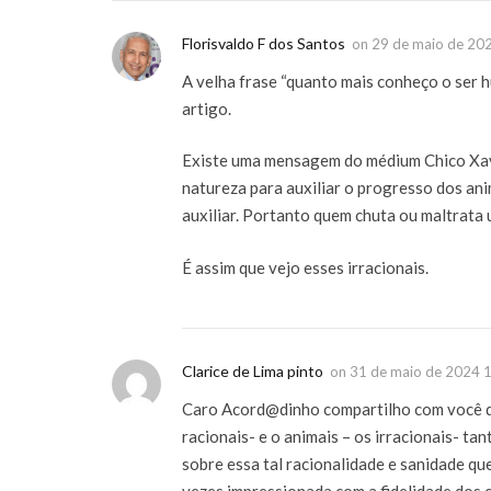
Florisvaldo F dos Santos
on
29 de maio de 20
A velha frase “quanto mais conheço o ser h
artigo.
Existe uma mensagem do médium Chico Xavi
natureza para auxiliar o progresso dos an
auxiliar. Portanto quem chuta ou maltrata
É assim que vejo esses irracionais.
Clarice de Lima pinto
on
31 de maio de 2024 
Caro Acord@dinho compartilho com você d
racionais- e o animais – os irracionais- t
sobre essa tal racionalidade e sanidade q
vezes impressionada com a fidelidade dos c