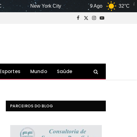
New York City
9 Ago
32°C
Facebook
X
Instagram
YouTube
(Twitter)
Esportes
Mundo
Saúde
PARCEIROS DO BLOG