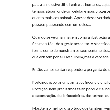
palavra inclusive difícil entre os humanos, cuja
tempos atuais, onde um celular é mais prazer
quanto mais aos animais. Apesar dessa verda
pessoas passeando com um deles…
Quando se vê uma imagem como a ilustração ac
fica mais fácil de a gente acreditar. A sincerid
forma como demonstram os seus sentimentos, s
que existem por aí. Desculpem, mas a verdade,
Então, vamos tentar responder à pergunta do 
Podemos esperar uma amizade incondicional e 
Proteção, nem precisamos falar, porque é a í
descontração, das brincadeiras, das teimas, q
Mas, tem o melhor disso tudo que também vem 