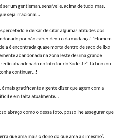
 ser um gentleman, sensível e, acima de tudo, mas,
ue seja irracional…
espercebido e deixar de citar algumas atitudes dos
bandonado por não caber dentro da mudança”. “Homem
dela é encontrada quase morta dentro de saco de lixo
rdemente abandonada na zona leste de uma grande
prédio abandonado no interior do Sudeste”. Tá bom ou
rgonha continuar…!
, é mais gratificante a gente dizer que agem com a
ifícil e em falta atualmente…
so abraço como o dessa foto, posso lhe assegurar que
!
 terra que ama mais o dono do que ama a si mesmo”.