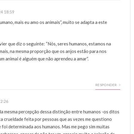
24 18:59
umano, mais eu amo os animais”, muito se adapta a este
er que diz o seguinte: “Nós, seres humanos, estamos na
imais, na mesma proporção que os anjos estão para nos
 um animal é alguém que não aprendeu a amar”.
RESPONDER
12:26
a mesma percepção dessa distinção entre humanos -os ditos
anta crueldade feita por pessoas que as vezes me questiono
ue foi determinada aos humanos. Mas me pego sim muitas
achorros, apesar de não ter um, aprecio muito a relação de