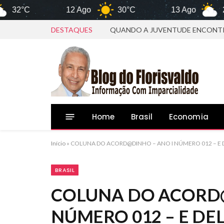
C
12 Ago
30°C
13 Ago
28°C
DESTAQUES
QUANDO A JUVENTUDE ENCONTR
Home
Brasil
Economia
Início
»
COLUNA DO ACORD@DINHO – ANO I NÚMERO 012 – E 
BRASIL
COLUNA DO ACORD@
NÚMERO 012 – E DE