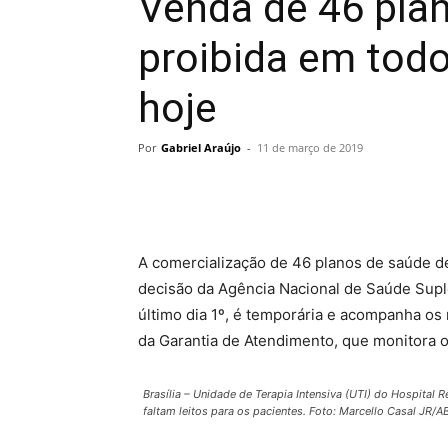
Venda de 46 pla
proibida em todo 
hoje
Por
Gabriel Araújo
-
11 de março de 2019
A comercialização de 46 planos de saúde de
decisão da Agência Nacional de Saúde Supl
último dia 1º, é temporária e acompanha os
da Garantia de Atendimento, que monitora 
Brasília – Unidade de Terapia Intensiva (UTI) do Hospital 
faltam leitos para os pacientes. Foto: Marcello Casal JR/A