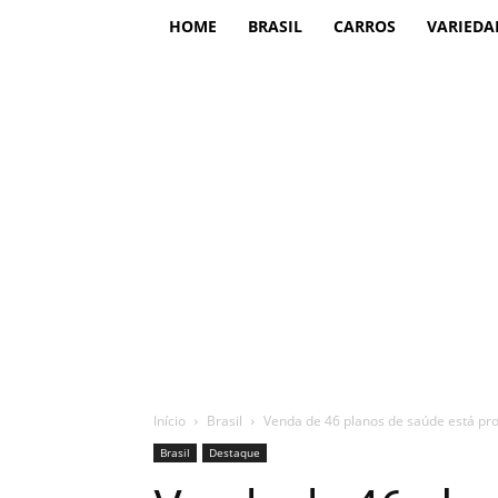
HOME
BRASIL
CARROS
VARIEDA
Início
Brasil
Venda de 46 planos de saúde está proi
Brasil
Destaque