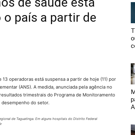
nos de saúde está
o país a partir de
T
o
c
 13 operadoras está suspensa a partir de hoje (11) por
ementar (ANS). A medida, anunciada pela agência no
M
 resultados trimestrais do Programa de Monitoramento
p
o desempenho do setor.
A
Regional de Taguatinga. Em alguns hospitais do Distrito Federal
Br