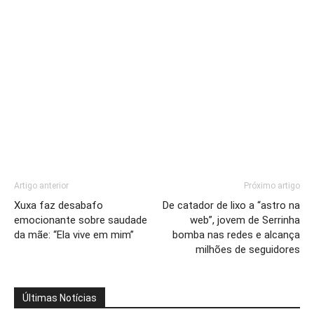
Artigo anterior
Próximo artigo
Xuxa faz desabafo
De catador de lixo a “astro na
emocionante sobre saudade
web”, jovem de Serrinha
da mãe: “Ela vive em mim”
bomba nas redes e alcança
milhões de seguidores
Últimas Notícias