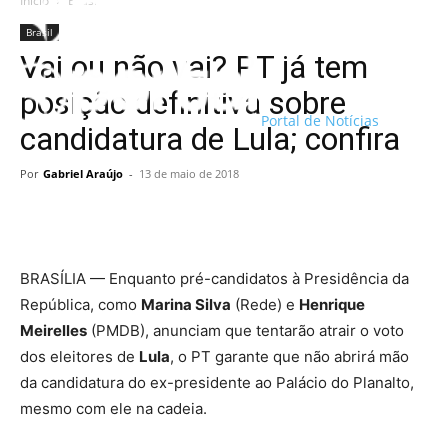
Início
Brasil
Brasil
Vai ou não vai? PT já tem
posição definitiva sobre
Portal de Notícias
candidatura de Lula; confira
Por
Gabriel Araújo
-
13 de maio de 2018
BRASÍLIA — Enquanto pré-candidatos à Presidência da
República, como
Marina Silva
(Rede) e
Henrique
Meirelles
(PMDB), anunciam que tentarão atrair o voto
dos eleitores de
Lula
, o PT garante que não abrirá mão
da candidatura do ex-presidente ao Palácio do Planalto,
mesmo com ele na cadeia.