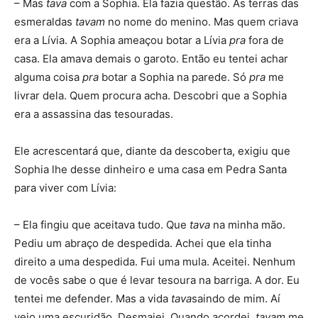
– Mas
tava
com a Sophia. Ela fazia questão. As terras das
esmeraldas
tavam
no nome do menino. Mas quem criava
era a Lívia. A Sophia ameaçou botar a Lívia
pra
fora de
casa. Ela amava demais o garoto. Então eu tentei achar
alguma coisa
pra
botar a Sophia na parede. Só
pra
me
livrar dela. Quem procura acha. Descobri que a Sophia
era a assassina das tesouradas.
Ele acrescentará que, diante da descoberta, exigiu que
Sophia lhe desse dinheiro e uma casa em Pedra Santa
para viver com Lívia:
– Ela fingiu que aceitava tudo. Que
tava
na minha mão.
Pediu um abraço de despedida. Achei que ela tinha
direito a uma despedida. Fui uma mula. Aceitei. Nenhum
de vocês sabe o que é levar tesoura na barriga. A dor. Eu
tentei me defender. Mas a vida
tava
saindo de mim. Aí
veio uma escuridão. Desmaiei. Quando acordei,
tavam
me