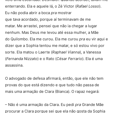
enterrando. Ela e aquele lá, o Zé Victor (
Rafael Losso
).
Eu não podia abrir a boca
pra
mostrar
que
tava
acordado, porque aí terminavam de me
matar. Me arrastei, pensei que não ia chegar a lugar
nenhum. Mas Deus me levou até essa mulher, a Mãe
do Quilombo. Ela me curou. Ela me curou
pra
eu vir aqui e
dizer que a Sophia tentou me matar, e só estou vivo por
sorte. Ela matou o Laerte (
Raphael Vianna
), a Vanessa
(
Fernanda Nizzato
) e o Rato (
César Ferrario
). Ela é uma
assassina.
O advogado de defesa afirmará, então, que ele não tem
provas do que está dizendo e que tudo não passa de
mais uma armação de Clara (Bianca). O rapaz negará:
– Não é uma armação da Clara. Eu pedi
pra
Grande Mãe
procurar a Clara porque sei que ela não gosta da Sophia