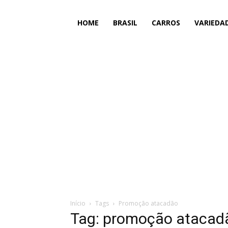
HOME
BRASIL
CARROS
VARIEDA
Início
Tags
Promoção atacadão
Tag: promoção atacad