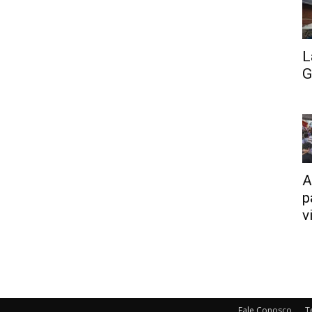
L
G
A
p
v
Fale Conosco
T