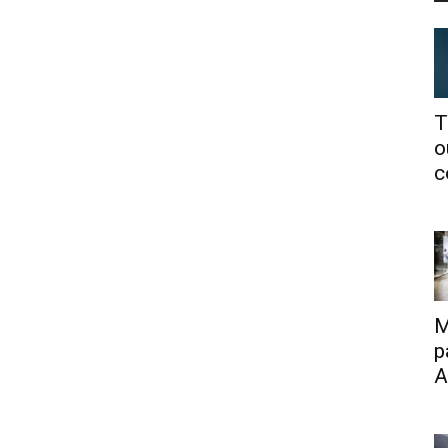
T
o
c
M
p
A