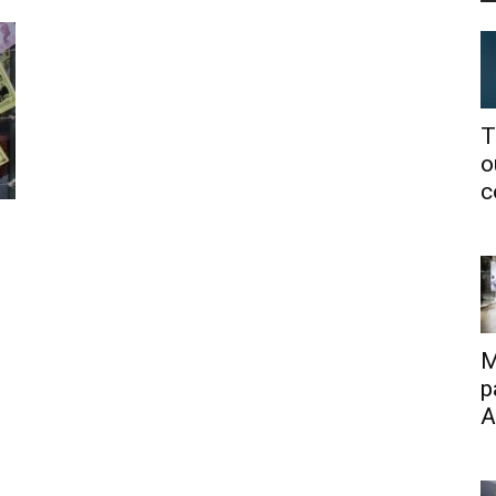
T
o
c
M
p
A