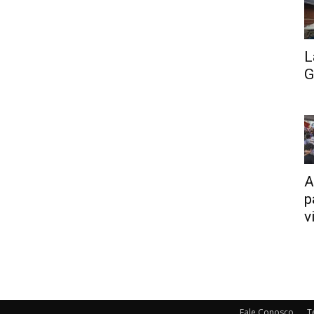
L
G
A
p
v
Fale Conosco
T