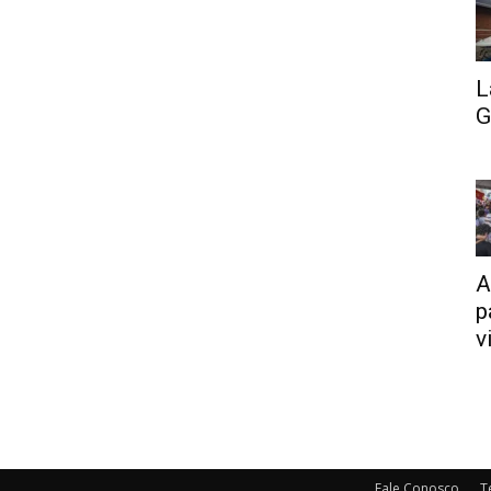
L
G
A
p
v
Fale Conosco
T