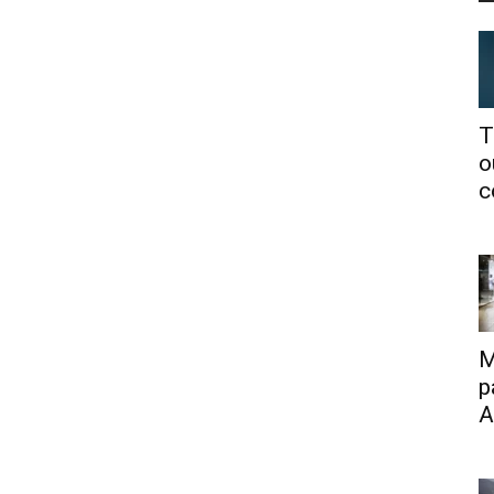
T
o
c
M
p
A