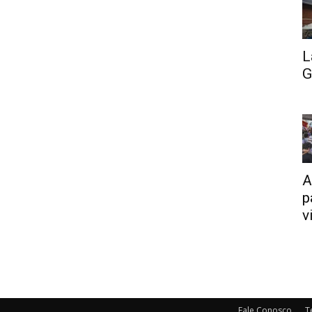
L
G
A
p
v
Fale Conosco
T