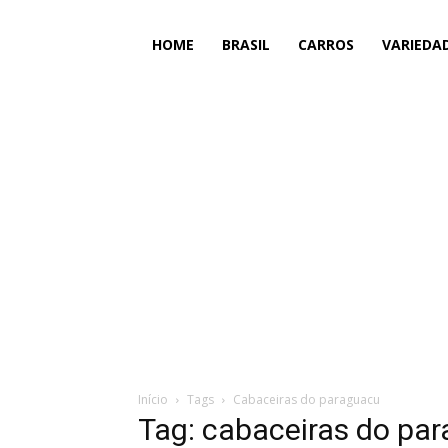
HOME
BRASIL
CARROS
VARIEDA
Início
Tags
Cabaceiras do paraguacu
Tag: cabaceiras do pa