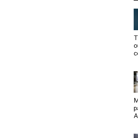
T
o
c
M
p
A