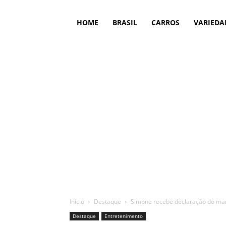
HOME
BRASIL
CARROS
VARIEDA
Início
Destaque
Simone recebe declaração do mar
Destaque
Entretenimento