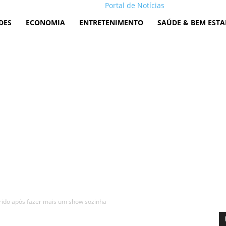
Portal de Notícias
DES
ECONOMIA
ENTRETENIMENTO
SAÚDE & BEM ESTA
ido após fazer mais um show sozinha