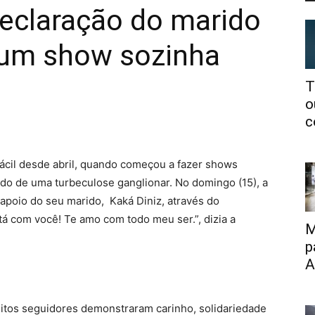
eclaração do marido
 um show sozinha
T
o
c
fácil desde abril, quando começou a fazer shows
ando de uma turbeculose ganglionar. No domingo (15), a
apoio do seu marido, Kaká Diniz, através do
 tá com você! Te amo com todo meu ser.”, dizia a
M
p
A
itos seguidores demonstraram carinho, solidariedade