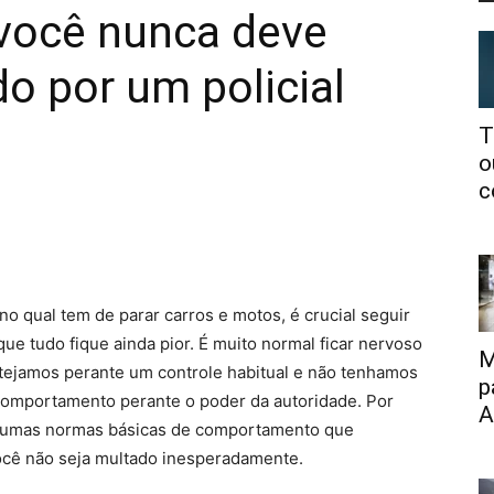
 você nunca deve
do por um policial
T
o
c
no qual tem de parar carros e motos, é crucial seguir
ue tudo fique ainda pior. É muito normal ficar nervoso
M
tejamos perante um controle habitual e não tenhamos
p
e comportamento perante o poder da autoridade. Por
A
uir umas normas básicas de comportamento que
você não seja multado inesperadamente.