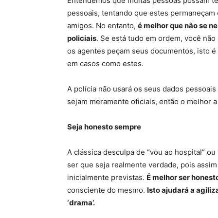
Entendemos que muitas pessoas possam ter
pessoais, tentando que estes permaneçam o
amigos. No entanto,
é melhor que não se n
policiais
. Se está tudo em ordem, você nã
os agentes peçam seus documentos, isto é 
em casos como estes.
A polícia não usará os seus dados pessoais
sejam meramente oficiais, então o melhor a
Seja honesto sempre
A clássica desculpa de “vou ao hospital” o
ser que seja realmente verdade, pois assi
inicialmente previstas.
É melhor ser honest
consciente do mesmo.
Isto ajudará a agili
‘drama’.