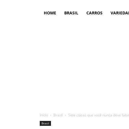
HOME
BRASIL
CARROS
VARIEDA
Início
Brasil
Sete coisas que você nunca deve falar
Brasil