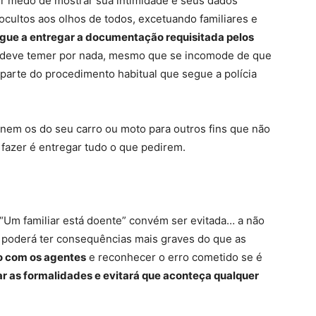
 medo de mostrar sua intimidade e seus dados
cultos aos olhos de todos, excetuando familiares e
egue a entregar a documentação requisitada pelos
o deve temer por nada, mesmo que se incomode de que
parte do procedimento habitual que segue a polícia
 nem os do seu carro ou moto para outros fins que não
 fazer é entregar tudo o que pedirem.
u “Um familiar está doente” convém ser evitada… a não
m poderá ter consequências mais graves do que as
o com os agentes
e reconhecer o erro cometido se é
zar as formalidades e evitará que aconteça qualquer