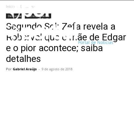
Início
Destaque
Destaque
Entretenimento
Segundo Sol: Zefa revela a
Roberval que é mãe de Edgar
Portal de Notícias
e o pior acontece; saiba
detalhes
Por
Gabriel Araújo
-
9 de agosto de 2018