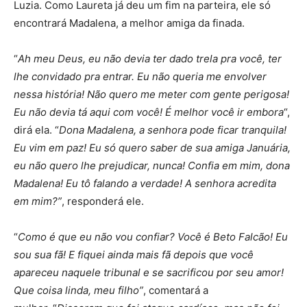
Luzia. Como Laureta já deu um fim na parteira, ele só
encontrará Madalena, a melhor amiga da finada.
“
Ah meu Deus, eu não devia ter dado trela pra você, ter
lhe convidado pra entrar. Eu não queria me envolver
nessa história! Não quero me meter com gente perigosa!
Eu não devia tá aqui com você! É melhor você ir embora
“,
dirá ela. “
Dona Madalena, a senhora pode ficar tranquila!
Eu vim em paz! Eu só quero saber de sua amiga Januária,
eu não quero lhe prejudicar, nunca! Confia em mim, dona
Madalena! Eu tô falando a verdade! A senhora acredita
em mim?”
, responderá ele.
“
Como é que eu não vou confiar? Você é Beto Falcão! Eu
sou sua fã! E fiquei ainda mais fã depois que você
apareceu naquele tribunal e se sacrificou por seu amor!
Que coisa linda, meu filho”
, comentará a