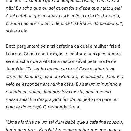
mulher. “
Disseram que foi ataque cardíaco, mas não foi
não! Eu acho que eu sei quem foi a diaba que matou ela!
A tal cafetina que molhava todo mês a mão de Januária,
pra ela não abrir o bico de uma história aí, do passado…”
,
soltará ela.
Beto perguntará se a tal cafetina da qual a mulher fala é
Laureta. Com a confirmação, o cantor ainda questionará
se ela acha que a vilã foi a responsável pela morte de
Januária.
“Eu tenho quase certeza! Essa mulher tava
atrás de Januária, aqui em Boiporã, ameaçando! Januária
veio se esconder em minha casa. Eu saí um minutinho e
quando eu voltei, Januária tava morta, aqui mesmo,
nessa sala! E a desgraçada fez de um jeito pra parecer
ataque do coração”,
responderá ela.
“
Uma história de um tal dum bebê que a cafetina roubou,
junto da outra… Karola! A mesma mulher que me pagou