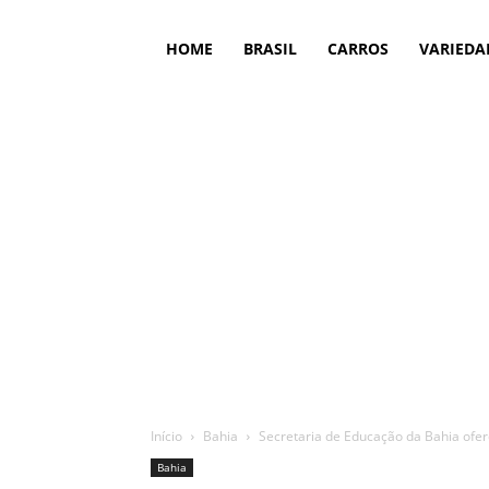
HOME
BRASIL
CARROS
VARIEDA
Início
Bahia
Secretaria de Educação da Bahia ofe
Bahia