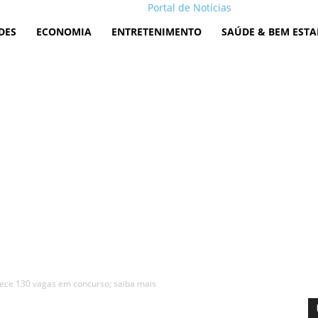
Portal de Notícias
DES
ECONOMIA
ENTRETENIMENTO
SAÚDE & BEM ESTA
rece 130 vagas em concurso; saiba mais