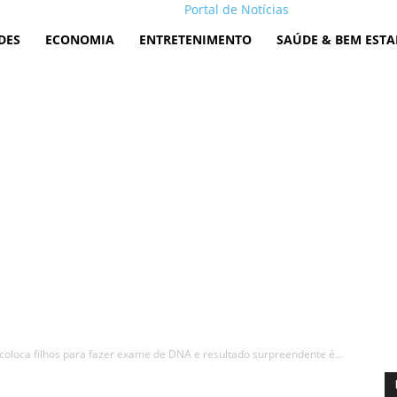
Portal de Notícias
DES
ECONOMIA
ENTRETENIMENTO
SAÚDE & BEM ESTA
coloca filhos para fazer exame de DNA e resultado surpreendente é...