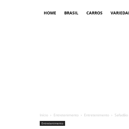
HOME
BRASIL
CARROS
VARIEDA
Início
Entretenimento
Entretenimento
Safadão 
Entretenimento