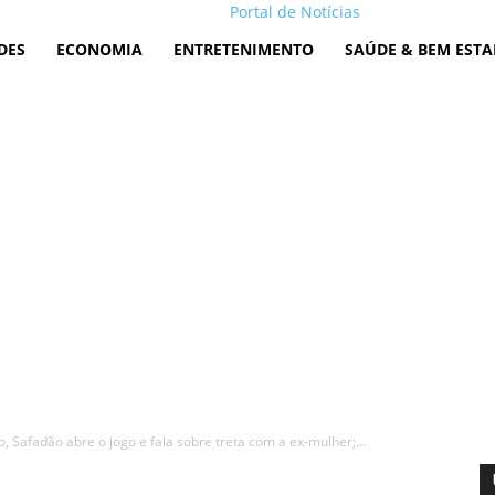
Portal de Notícias
DES
ECONOMIA
ENTRETENIMENTO
SAÚDE & BEM ESTA
, Safadão abre o jogo e fala sobre treta com a ex-mulher;...