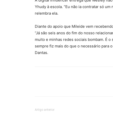
A digital influencer entrega que Wesley não
Yhudy à escola. “Eu não ia contratar só um m
relembra ela.
Diante do apoio que Mileide vem recebendo 
“Já são seis anos do fim do nosso relaciona
muito e minhas redes sociais bombam. É o s
sempre fiz mais do que o necessário para o 
Dantas.
Artigo anterior