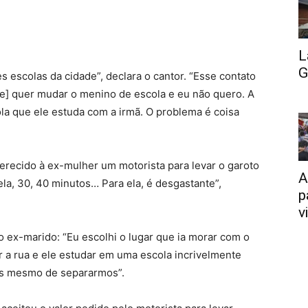
L
G
 escolas da cidade”, declara o cantor. “Esse contato
ide] quer mudar o menino de escola e eu não quero. A
ola que ele estuda com a irmã. O problema é coisa
oferecido à ex-mulher um motorista para levar o garoto
A
ela, 30, 40 minutos… Para ela, é desgastante”,
p
v
do ex-marido: “Eu escolhi o lugar que ia morar com o
r a rua e ele estudar em uma escola incrivelmente
tes mesmo de separarmos”.