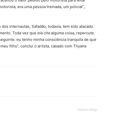
 aceitou o valor pedido pelo motorista para levar
otorista, era uma pessoa treinada, um policial”,
dos internautas, Safadão, todavia, tem sido atacado.
mento. Toda vez que ela cita alguma coisa, repercute
eguinte: eu tenho minha consciência tranquila de que
meu filho”, conclui o artista, casado com Thyane
Próximo artigo