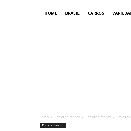
HOME
BRASIL
CARROS
VARIEDA
Início
Entretenimento
Entretenimento
Revoltado
Entretenimento