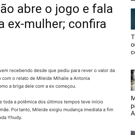
ão abre o jogo e fala
a ex-mulher; confira
T
o
c
 vem recebendo desde que pediu para rever o valor da
 com o relato de Mileide Mihaile a Antonia
como a briga dele com a ex começou.
M
 toda a polêmica dos últimos tempos teve início
p
 mãe. Portanto, Mileide exigiu mudança imediata a fim
A
tuda Yhudy.