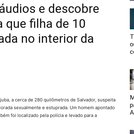
 áudios e descobre
 que filha de 10
da no interior da
T
o
c
M
uba, a cerca de 280 quilômetros de Salvador, suspeita
p
explorada sexualmente e estuprada. Um homem apontado
A
ém foi localizado pela polícia e levado para a