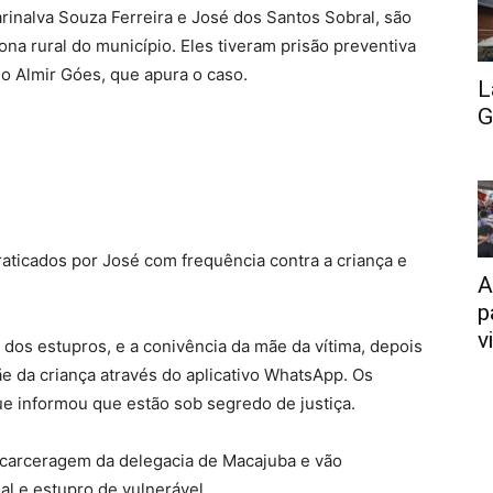
arinalva Souza Ferreira e José dos Santos Sobral, são
na rural do município. Eles tiveram prisão preventiva
do Almir Góes, que apura o caso.
L
G
aticados por José com frequência contra a criança e
A
p
v
a dos estupros, e a conivência da mãe da vítima, depois
ãe da criança através do aplicativo WhatsApp. Os
ue informou que estão sob segredo de justiça.
 carceragem da delegacia de Macajuba e vão
l e estupro de vulnerável.