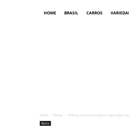
HOME
BRASIL
CARROS
VARIEDA
Início
Bahia
Polícia encontra áudios e descobre qu
Bahia