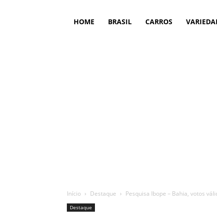
HOME
BRASIL
CARROS
VARIEDA
Início
Destaque
Pesquisa Ibope – Bahia, votos vál
Destaque