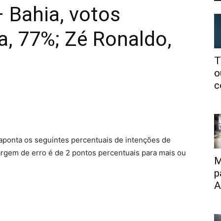
 Bahia, votos
ta, 77%; Zé Ronaldo,
T
o
c
aponta os seguintes percentuais de intenções de
argem de erro é de 2 pontos percentuais para mais ou
M
p
A