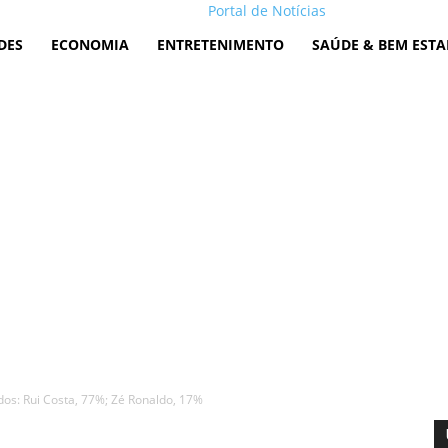
Portal de Notícias
DES
ECONOMIA
ENTRETENIMENTO
SAÚDE & BEM ESTA
idos: Rui Costa, 77%; Zé Ronaldo, 17%