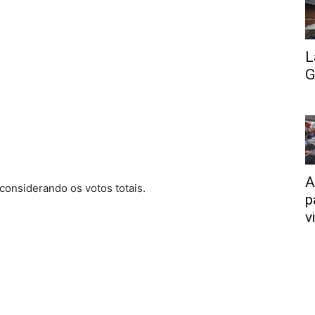
L
G
A
 considerando os votos totais.
p
v