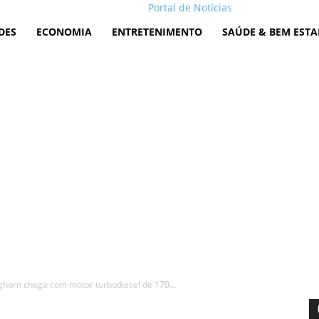
Portal de Notícias
DES
ECONOMIA
ENTRETENIMENTO
SAÚDE & BEM ESTA
horn chega com motor turbodiesel de 170...