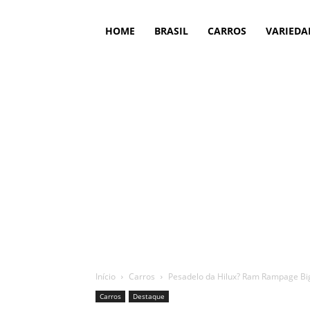
HOME
BRASIL
CARROS
VARIEDA
Início
Carros
Pesadelo da Hilux? Ram Rampage Big
Carros
Destaque