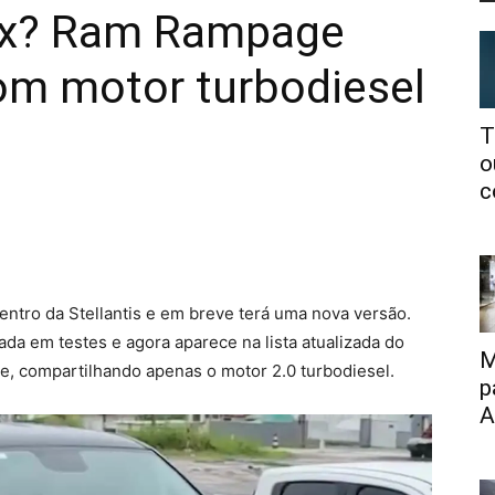
lux? Ram Rampage
om motor turbodiesel
T
o
c
tro da Stellantis e em breve terá uma nova versão.
da em testes e agora aparece na lista atualizada do
M
, compartilhando apenas o motor 2.0 turbodiesel.
p
A