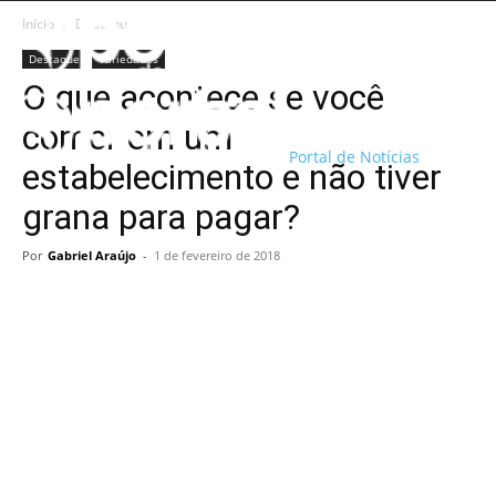
Início
Destaque
Destaque
Variedades
O que acontece se você
comer em um
Portal de Notícias
estabelecimento e não tiver
grana para pagar?
Por
Gabriel Araújo
-
1 de fevereiro de 2018