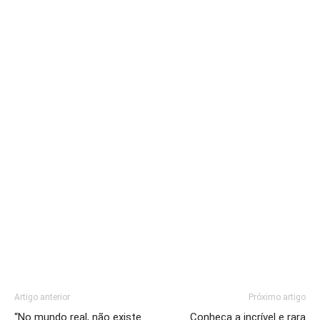
Artigo anterior
Próximo artigo
“No mundo real, não existe
Conheça a incrível e rara