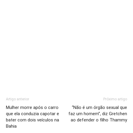
Artigo anterior
Próximo artigo
Mulher morre após o carro
“Não é um órgão sexual que
que ela conduzia capotar e
faz um homem”, diz Gretchen
bater com dois veículos na
ao defender o filho Thammy
Bahia