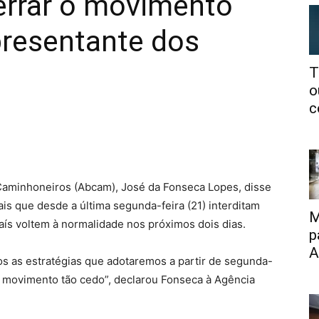
rrar o movimento
epresentante dos
T
o
c
 Caminhoneiros (Abcam), José da Fonseca Lopes, disse
ais que desde a última segunda-feira (21) interditam
M
aís voltem à normalidade nos próximos dois dias.
p
A
os as estratégias que adotaremos a partir de segunda-
o movimento tão cedo”, declarou Fonseca à Agência