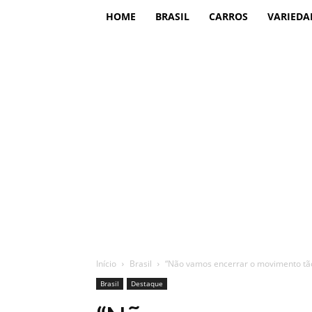
HOME
BRASIL
CARROS
VARIEDA
Início
Brasil
“Não vamos encerrar o movimento tão
Brasil
Destaque