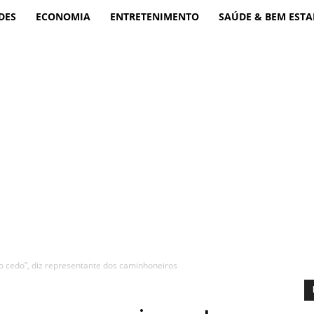
DES
ECONOMIA
ENTRETENIMENTO
SAÚDE & BEM ESTA
 cedo”, diz representante dos caminhoneiros