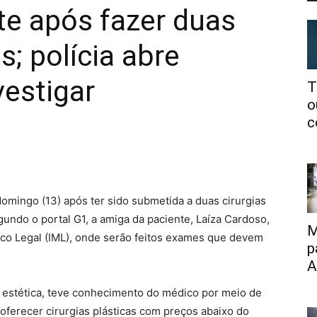
te após fazer duas
s; polícia abre
vestigar
T
o
c
mingo (13) após ter sido submetida a duas cirurgias
egundo o portal G1, a amiga da paciente, Laíza Cardoso,
M
ico Legal (IML), onde serão feitos exames que devem
p
A
 estética, teve conhecimento do médico por meio de
oferecer cirurgias plásticas com preços abaixo do