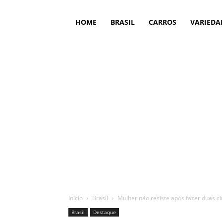
HOME
BRASIL
CARROS
VARIEDA
Início
Brasil
Mulher não resiste após fazer duas ciru
Brasil
Destaque