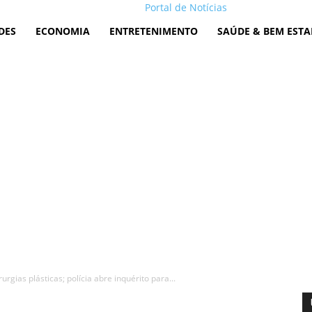
Portal de Notícias
DES
ECONOMIA
ENTRETENIMENTO
SAÚDE & BEM ESTA
rgias plásticas; polícia abre inquérito para...