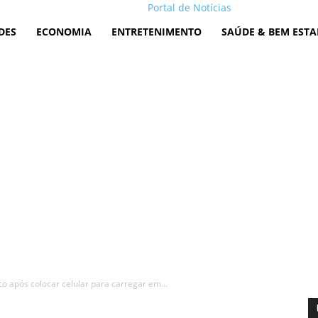
Portal de Notícias
DES
ECONOMIA
ENTRETENIMENTO
SAÚDE & BEM ESTA
o após colocar celular para carregar em...