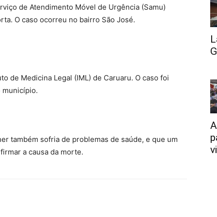
rviço de Atendimento Móvel de Urgência (Samu)
orta. O caso ocorreu no bairro São José.
L
G
uto de Medicina Legal (IML) de Caruaru. O caso foi
 município.
A
p
her também sofria de problemas de saúde, e que um
v
firmar a causa da morte.