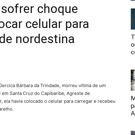
 sofrer choque
ocar celular para
de nordestina
T
o
c
Gercica Bárbara da Trindade, morreu vítima de um
7) em Santa Cruz do Capibaribe, Agreste de
M
, ela havia colocado o celular para carregar e recebeu
p
arelho.
A