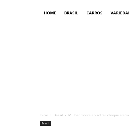
HOME
BRASIL
CARROS
VARIEDA
Início
Brasil
Mulher morre ao sofrer choque elétric
Brasil