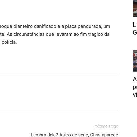
L
hoque dianteiro danificado e a placa pendurada, um
G
te. As circunstâncias que levaram ao fim trágico da
polícia.
A
p
v
Próximo artigo
Lembra dele? Astro de série, Chris aparece