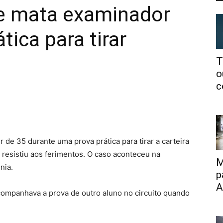
 e mata examinador
tica para tirar
T
o
c
e 35 durante uma prova prática para tirar a carteira
 resistiu aos ferimentos. O caso aconteceu na
M
nia.
p
A
ompanhava a prova de outro aluno no circuito quando