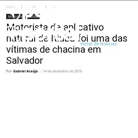
Início
Municípios
Itiúba
Municípios
Itiúba
Motorista de aplicativo
natural de Itiúba foi uma das
Portal de Notícias
vítimas de chacina em
Salvador
Por
Gabriel Araújo
-
14 de dezembro de 2019