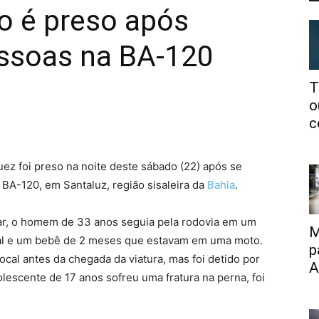
o é preso após
essoas na BA-120
T
o
c
ez foi preso na noite deste sábado (22) após se
 BA-120, em Santaluz, região sisaleira da
Bahia
.
tar, o homem de 33 anos seguia pela rodovia em um
M
al e um bebê de 2 meses que estavam em uma moto.
p
ocal antes da chegada da viatura, mas foi detido por
A
lescente de 17 anos sofreu uma fratura na perna, foi