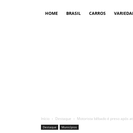
HOME
BRASIL
CARROS
VARIEDA
Início
Destaque
Motorista bêbado é preso após at
Destaque
Municípios