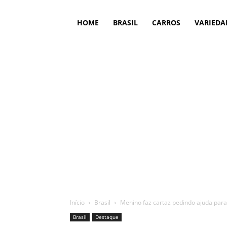
HOME
BRASIL
CARROS
VARIEDA
Início
Brasil
Menino faz cartaz pedindo ajuda para 
Brasil
Destaque