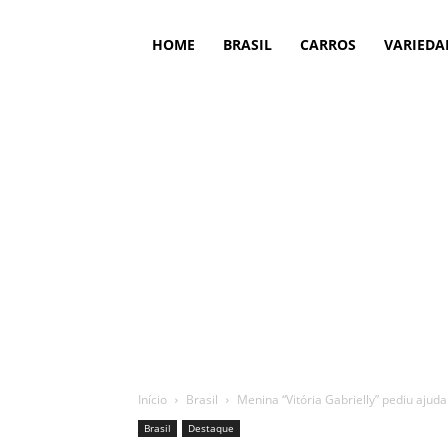
HOME
BRASIL
CARROS
VARIEDA
Início
Brasil
Menina “Vitória Gabrielly” pediu ajud
Brasil
Destaque