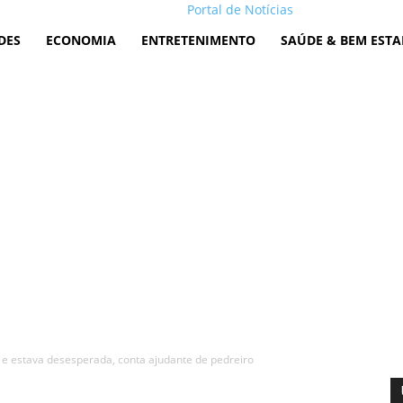
Portal de Notícias
DES
ECONOMIA
ENTRETENIMENTO
SAÚDE & BEM ESTA
a e estava desesperada, conta ajudante de pedreiro