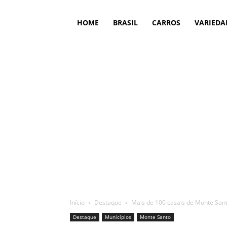
HOME
BRASIL
CARROS
VARIEDA
Início
Destaque
Mais de 100 casais de Monte Sant
Destaque
Municípios
Monte Santo