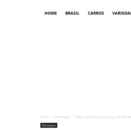
HOME
BRASIL
CARROS
VARIEDA
Início
Destaque
Mãe que adotou criança de Monte 
Destaque