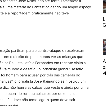
o, o repórter José Raimundo até tentou amenizar a
mais uma matéria no Fantástico dando um amplo espaço
ente e a reportagem praticamente não teve
L
G
oração partiram para o contra-ataque e resolveram
derem o direito de pelo menos ver as crianças que
A
dica Paulista Letícia Fernandes em recente visita a
p
Raimundo e desafiou o jornalista global “Desafio
v
 foi homem para acusar por trás das câmeras do
Crianças”, o jornalista José Raimundo se mostrou um
 diz, não honra as calças que veste e ainda por cima
o, o ocorrido rendeu aplausos por dezenas de
uem não deve não teme, agora quem deve sair
ede social.