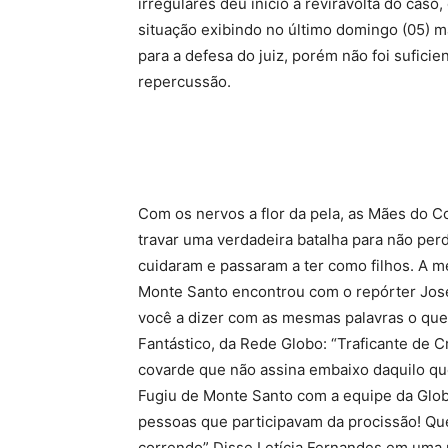
irregulares deu início a reviravolta do cas
situação exibindo no último domingo (05) 
para a defesa do juiz, porém não foi sufici
repercussão.
Com os nervos a flor da pela, as Mães do C
travar uma verdadeira batalha para não per
cuidaram e passaram a ter como filhos. A mé
Monte Santo encontrou com o repórter José 
você a dizer com as mesmas palavras o que
Fantástico, da Rede Globo: “Traficante de 
covarde que não assina embaixo daquilo que
Fugiu de Monte Santo com a equipe da Glob
pessoas que participavam da procissão! Q
correndo” Disse Letícia Fernandes em uma r