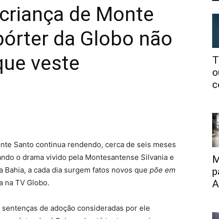
criança de Monte
pórter da Globo não
que veste
T
o
c
nte Santo continua rendendo, cerca de seis meses
ando o drama vivido pela Montesantense Silvania e
M
a Bahia, a cada dia surgem fatos novos que
põe em
p
a na TV Globo.
A
s sentenças de adoção consideradas por ele