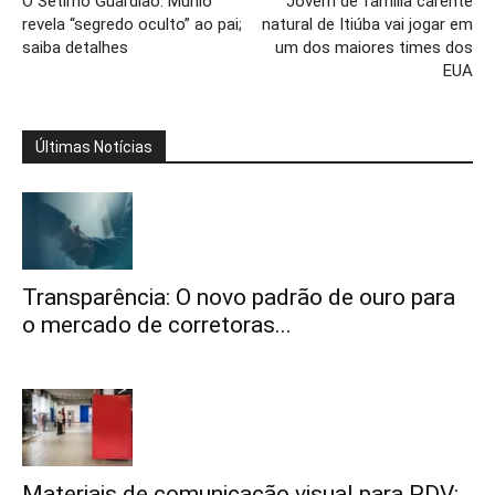
O Sétimo Guardião: Murilo
Jovem de família carente
revela “segredo oculto” ao pai;
natural de Itiúba vai jogar em
saiba detalhes
um dos maiores times dos
EUA
Últimas Notícias
Transparência: O novo padrão de ouro para
o mercado de corretoras...
Materiais de comunicação visual para PDV: