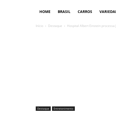
HOME
BRASIL
CARROS
VARIEDA
Início
Destaque
Hospital Albert Einstein processa 
Destaque
Entretenimento