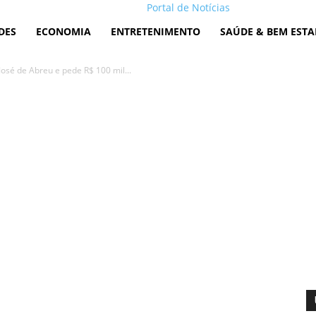
Portal de Notícias
DES
ECONOMIA
ENTRETENIMENTO
SAÚDE & BEM ESTA
José de Abreu e pede R$ 100 mil...