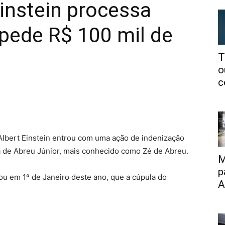
Einstein processa
pede R$ 100 mil de
T
o
c
 Albert Einstein entrou com uma ação de indenização
a de Abreu Júnior, mais conhecido como Zé de Abreu.
M
p
tou em 1º de Janeiro deste ano, que a cúpula do
A