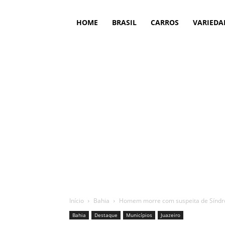
HOME
BRASIL
CARROS
VARIEDA
Início
Bahia
Homem morre com suspeita de Síndro
Bahia
Destaque
Municípios
Juazeiro