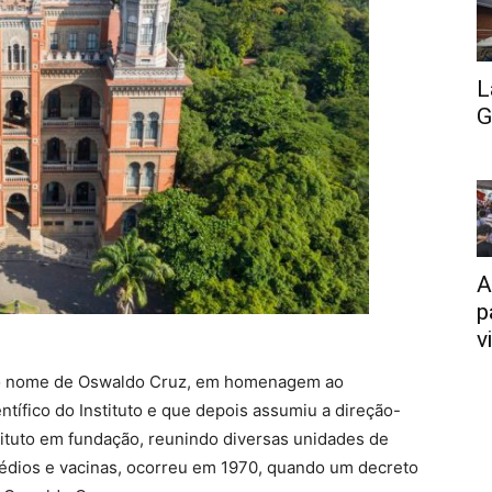
L
G
A
p
v
u o nome de Oswaldo Cruz, em homenagem ao
entífico do Instituto e que depois assumiu a direção-
stituto em fundação, reunindo diversas unidades de
médios e vacinas, ocorreu em 1970, quando um decreto