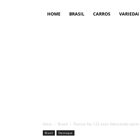
HOME
BRASIL
CARROS
VARIEDA
Início
Brasil
Fiocruz faz 122 anos fabricando vacin
Brasil
Destaque