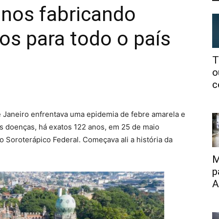
anos fabricando
os para todo o país
T
o
c
de Janeiro enfrentava uma epidemia de febre amarela e
as doenças, há exatos 122 anos, em 25 de maio
o Soroterápico Federal. Começava ali a história da
M
p
A